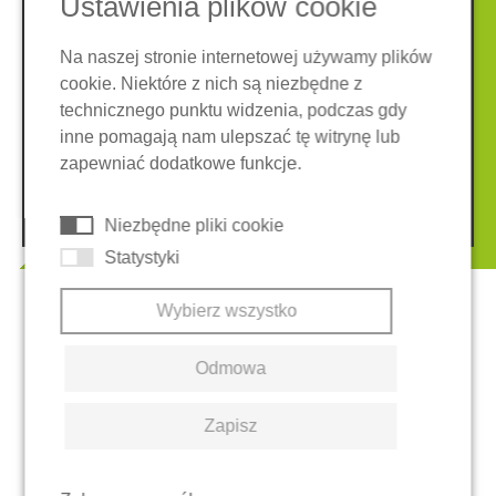
Ustawienia plików cookie
Na naszej stronie internetowej używamy plików
cookie. Niektóre z nich są niezbędne z
Nota prawna
Ochrona danych
technicznego punktu widzenia, podczas gdy
Ogólne warunki
inne pomagają nam ulepszać tę witrynę lub
System zgłaszania nieprawidłowości
Ciasteczka
zapewniać dodatkowe funkcje.
© 2026 REGUPOL Germany GmbH & Co. KG
Niezbędne pliki cookie
Statystyki
Wybierz wszystko
Odmowa
Zapisz