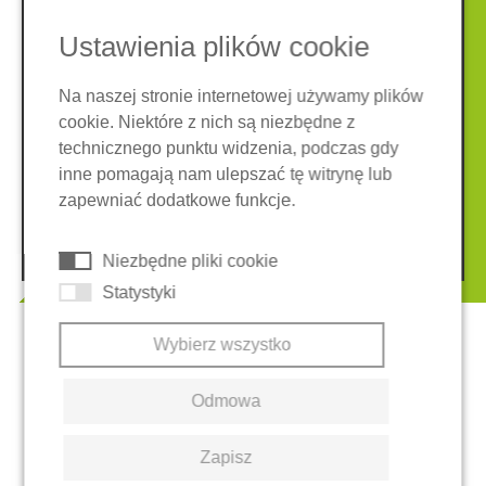
Ustawienia plików cookie
Na naszej stronie internetowej używamy plików
cookie. Niektóre z nich są niezbędne z
Nota prawna
Ochrona danych
technicznego punktu widzenia, podczas gdy
Ogólne warunki
inne pomagają nam ulepszać tę witrynę lub
System zgłaszania nieprawidłowości
Ciasteczka
zapewniać dodatkowe funkcje.
© 2026 REGUPOL Germany GmbH & Co. KG
Niezbędne pliki cookie
Statystyki
Wybierz wszystko
Odmowa
Zapisz