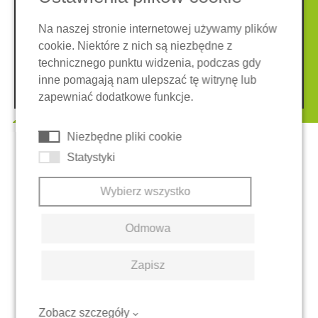
Nota prawna
Ochrona danych
Ogólne warunki
Na naszej stronie internetowej używamy plików
cookie. Niektóre z nich są niezbędne z
System zgłaszania nieprawidłowości
Ciasteczka
technicznego punktu widzenia, podczas gdy
inne pomagają nam ulepszać tę witrynę lub
© 2026 REGUPOL Germany GmbH & Co. KG
zapewniać dodatkowe funkcje.
Niezbędne pliki cookie
Statystyki
Wybierz wszystko
Odmowa
Zapisz
Zobacz szczegóły