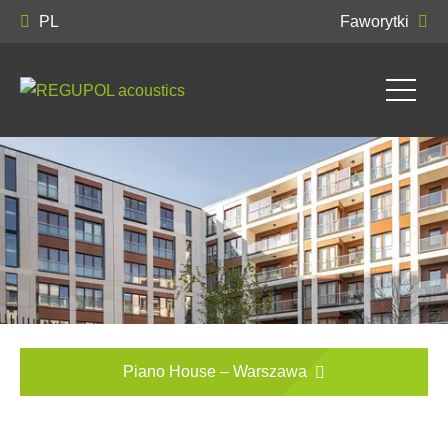
PL
Faworytki
Piano House – Warszawa