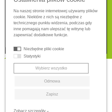
Na naszej stronie internetowej używamy plików
cookie. Niektóre z nich są niezbędne z
Nota prawna
Ochrona danych
technicznego punktu widzenia, podczas gdy
Ogólne warunki
inne pomagają nam ulepszać tę witrynę lub
System zgłaszania nieprawidłowości
Ciasteczka
zapewniać dodatkowe funkcje.
© 2026 REGUPOL Germany GmbH & Co. KG
Niezbędne pliki cookie
Statystyki
Wybierz wszystko
Odmowa
Zapisz
Zobacz szczegóły