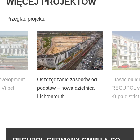
WIĘCEJ PROJEKTÓW
Przegląd projektu
evelopment
Oszczędzanie zasobów od
Elastic build
 Vilbel
podstaw – nowa dzielnica
REGUPOL vib
Lichtenreuth
Kupa district
REGUPOL GERMANY GMBH & CO.