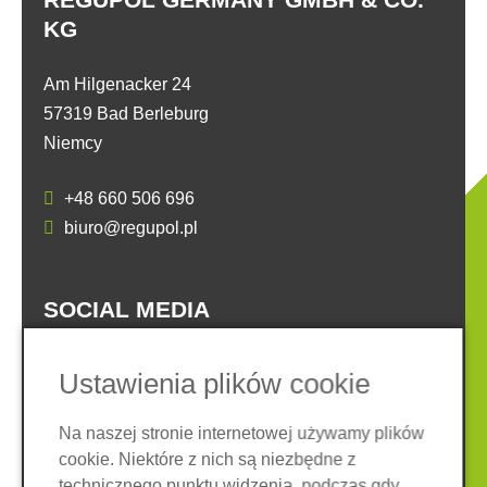
KG
Am Hilgenacker 24
57319 Bad Berleburg
Niemcy
+48 660 506 696
biuro@regupol.pl
SOCIAL MEDIA
Ustawienia plików cookie
Na naszej stronie internetowej używamy plików
cookie. Niektóre z nich są niezbędne z
Nota prawna
Ochrona danych
technicznego punktu widzenia, podczas gdy