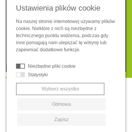
Ustawienia plików cookie
Na naszej stronie internetowej używamy plików
cookie. Niektóre z nich są niezbędne z
Nota prawna
Ochrona danych
technicznego punktu widzenia, podczas gdy
Ogólne warunki
inne pomagają nam ulepszać tę witrynę lub
System zgłaszania nieprawidłowości
Ciasteczka
zapewniać dodatkowe funkcje.
© 2026 REGUPOL Germany GmbH & Co. KG
Niezbędne pliki cookie
Statystyki
Wybierz wszystko
Odmowa
Zapisz