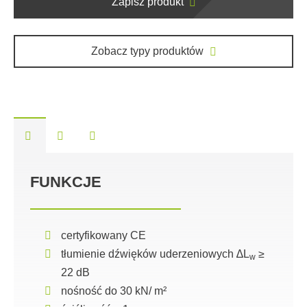
Zapisz produkt
Zobacz typy produktów
FUNKCJE
certyfikowany CE
tłumienie dźwięków uderzeniowych ∆L
≥
w
22 dB
nośność do 30 kN/ m²