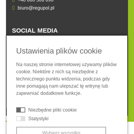
biuro@regupol.pl
SOCIAL MEDIA
Ustawienia plików cookie
Na naszej stronie internetowej używamy plików
cookie. Niektóre z nich są niezbędne z
Nota prawna
Ochrona danych
technicznego punktu widzenia, podczas gdy
Ogólne warunki
inne pomagają nam ulepszać tę witrynę lub
System zgłaszania nieprawidłowości
Ciasteczka
zapewniać dodatkowe funkcje.
© 2026 REGUPOL Germany GmbH & Co. KG
Niezbędne pliki cookie
Statystyki
Wybierz wszystko