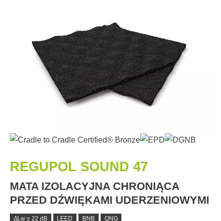
REGUPOL SOUND 47
MATA IZOLACYJNA CHRONIĄCA
PRZED DŹWIĘKAMI UDERZENIOWYMI
∆Lw ≥ 22 dB
LEED
BNB
QNG