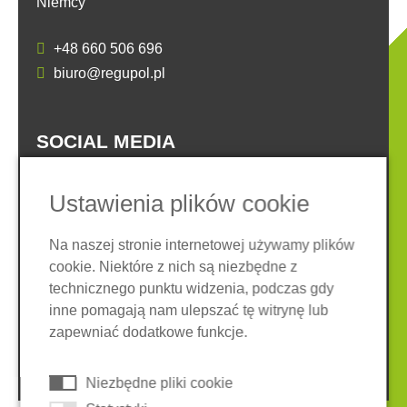
Niemcy
+48 660 506 696
biuro@regupol.pl
SOCIAL MEDIA
Ustawienia plików cookie
Na naszej stronie internetowej używamy plików
cookie. Niektóre z nich są niezbędne z
Nota prawna
Ochrona danych
technicznego punktu widzenia, podczas gdy
Ogólne warunki
inne pomagają nam ulepszać tę witrynę lub
System zgłaszania nieprawidłowości
Ciasteczka
zapewniać dodatkowe funkcje.
© 2026 REGUPOL Germany GmbH & Co. KG
Niezbędne pliki cookie