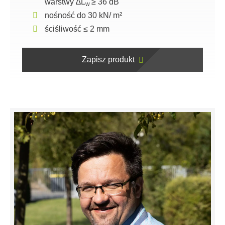
warstwy ∆L
≥ 36 dB
w
nośność do 30 kN/ m²
ściśliwość ≤ 2 mm
Zapisz produkt