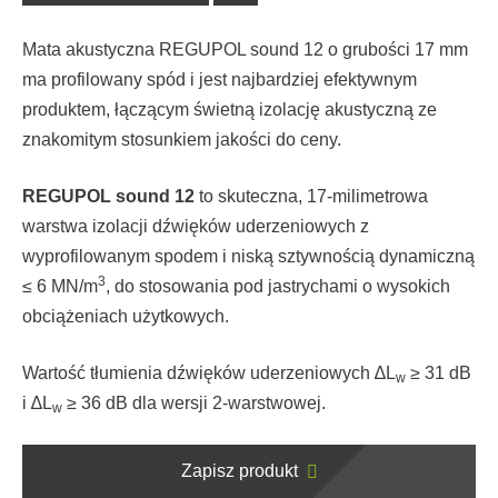
Mata akustyczna REGUPOL sound 12 o grubości 17 mm
ma profilowany spód i jest najbardziej efektywnym
produktem, łączącym świetną izolację akustyczną ze
znakomitym stosunkiem jakości do ceny.
REGUPOL sound 12
to skuteczna, 17-milimetrowa
warstwa izolacji dźwięków uderzeniowych z
wyprofilowanym spodem i niską sztywnością dynamiczną
3
≤ 6 MN/m
, do stosowania pod jastrychami o wysokich
obciążeniach użytkowych.
Wartość tłumienia dźwięków uderzeniowych ∆L
≥ 31 dB
w
i ∆L
≥ 36 dB dla wersji 2-warstwowej.
w
Zapisz produkt