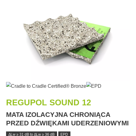
REGUPOL SOUND 12
MATA IZOLACYJNA CHRONIĄCA
PRZED DŹWIĘKAMI UDERZENIOWYMI
∆Lw ≥ 31 dB to ∆Lw ≥ 36 dB
EPD