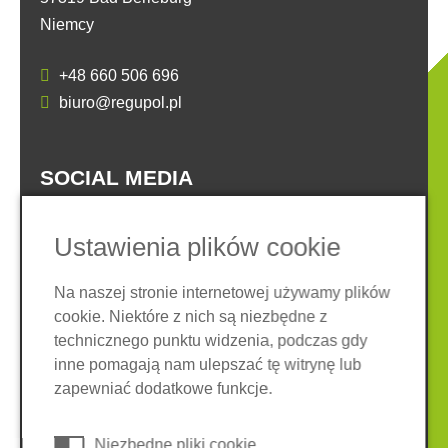
Niemcy
+48 660 506 696
biuro@regupol.pl
SOCIAL MEDIA
Ustawienia plików cookie
Na naszej stronie internetowej używamy plików
cookie. Niektóre z nich są niezbędne z
Nota prawna
Ochrona danych
technicznego punktu widzenia, podczas gdy
Ogólne warunki
inne pomagają nam ulepszać tę witrynę lub
System zgłaszania nieprawidłowości
Ciasteczka
zapewniać dodatkowe funkcje.
© 2026 REGUPOL Germany GmbH & Co. KG
Niezbędne pliki cookie